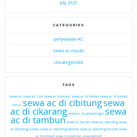
July 2025
CATEGORIES
penyewaan AC
Sewa ac murah
Uncategorized
TAGS
sewa ac
sewa ac 5 pk
sewa ac bulanan
sewa ac di bekasi
sewa ac di bekasi
sewa ac di cibitung
sewa
timur
ac di cikarang
sewa
sewa ac di jatiwaringin
ac di tambun
sewa ac harian
sewa ac standing
sewa
ac standing bekasi
sewa ac standing jakarta
sewa ac standing murah
sewa
ac terdekat
sewa cooling fan
sewa genset