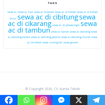
TAGS
sewa ac
sewa ac 5 pk
sewa ac bulanan
sewa ac di bekasi
sewa ac di bekasi
sewa ac di cibitung
sewa
timur
ac di cikarang
sewa
sewa ac di jatiwaringin
ac di tambun
sewa ac harian
sewa ac standing
sewa
ac standing bekasi
sewa ac standing jakarta
sewa ac standing murah
sewa
ac terdekat
sewa cooling fan
sewa genset
© Copyright 2026, CV. Kurnia Teknik